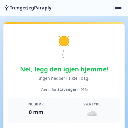
TrengerJegParaply
Nei, legg den igjen hjemme!
Ingen nedbør i sikte i dag.
Været for
Stavanger
(4016)
NEDBØR
VÆRTYPE
0 mm