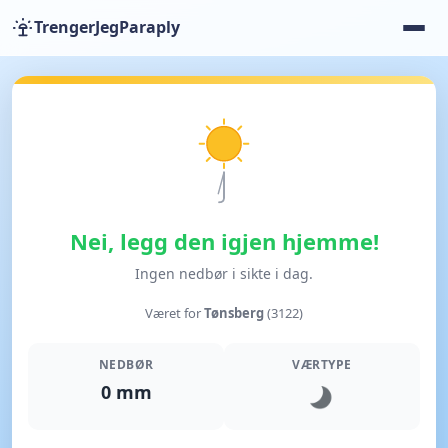
TrengerJegParaply
Nei, legg den igjen hjemme!
Ingen nedbør i sikte i dag.
Været for
Tønsberg
(3122)
NEDBØR
VÆRTYPE
0 mm