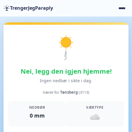
TrengerJegParaply
Nei, legg den igjen hjemme!
Ingen nedbør i sikte i dag.
Været for
Tønsberg
(3113)
NEDBØR
VÆRTYPE
0 mm