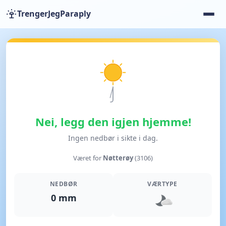
TrengerJegParaply
Nei, legg den igjen hjemme!
Ingen nedbør i sikte i dag.
Været for
Nøtterøy
(3106)
NEDBØR
VÆRTYPE
0 mm