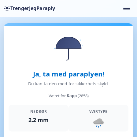
TrengerJegParaply
Ja, ta med paraplyen!
Du kan ta den med for sikkerhets skyld.
Været for
Kapp
(2858)
NEDBØR
VÆRTYPE
2.2 mm