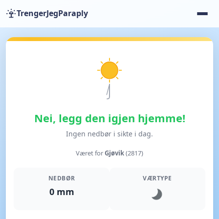
TrengerJegParaply
Nei, legg den igjen hjemme!
Ingen nedbør i sikte i dag.
Været for
Gjøvik
(2817)
NEDBØR
VÆRTYPE
0 mm