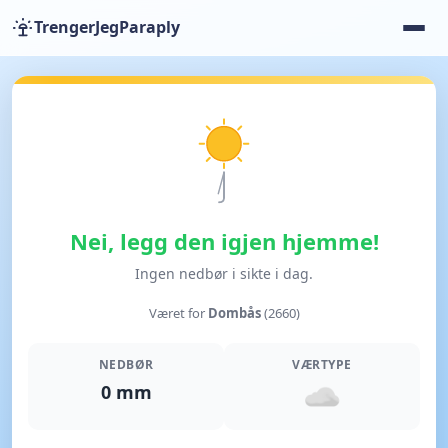
TrengerJegParaply
Nei, legg den igjen hjemme!
Ingen nedbør i sikte i dag.
Været for
Dombås
(2660)
NEDBØR
VÆRTYPE
0 mm