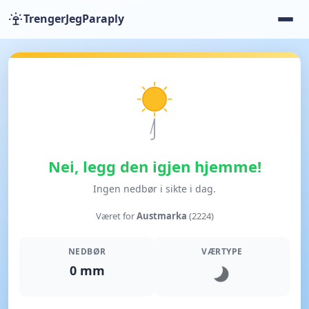
TrengerJegParaply
Nei, legg den igjen hjemme!
Ingen nedbør i sikte i dag.
Været for
Austmarka
(2224)
NEDBØR
VÆRTYPE
0 mm