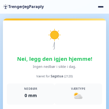
TrengerJegParaply
Nei, legg den igjen hjemme!
Ingen nedbør i sikte i dag.
Været for
Sagstua
(2120)
NEDBØR
VÆRTYPE
0 mm