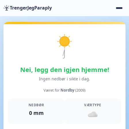
TrengerJegParaply
Nei, legg den igjen hjemme!
Ingen nedbør i sikte i dag.
Været for
Nordby
(2009)
NEDBØR
VÆRTYPE
0 mm