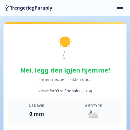
TrengerJegParaply
Nei, legg den igjen hjemme!
Ingen nedbør i sikte i dag.
Været for
Ytre Enebakk
(1914)
NEDBØR
VÆRTYPE
0 mm