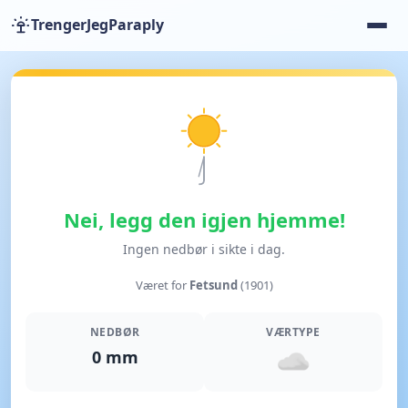
TrengerJegParaply
Nei, legg den igjen hjemme!
Ingen nedbør i sikte i dag.
Været for
Fetsund
(1901)
NEDBØR
VÆRTYPE
0 mm