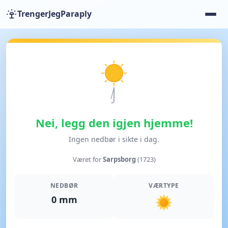
TrengerJegParaply
Nei, legg den igjen hjemme!
Ingen nedbør i sikte i dag.
Været for
Sarpsborg
(1723)
NEDBØR
VÆRTYPE
0 mm