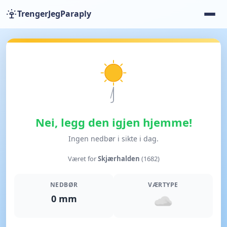
TrengerJegParaply
Nei, legg den igjen hjemme!
Ingen nedbør i sikte i dag.
Været for
Skjærhalden
(1682)
NEDBØR
VÆRTYPE
0 mm