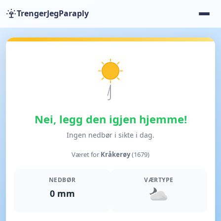
TrengerJegParaply
Nei, legg den igjen hjemme!
Ingen nedbør i sikte i dag.
Været for
Kråkerøy
(1679)
NEDBØR
VÆRTYPE
0 mm