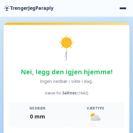
TrengerJegParaply
Nei, legg den igjen hjemme!
Ingen nedbør i sikte i dag.
Været for
Saltnes
(1642)
NEDBØR
VÆRTYPE
0 mm