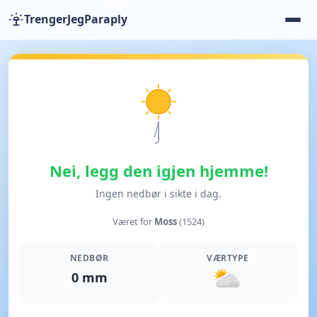
TrengerJegParaply
Nei, legg den igjen hjemme!
Ingen nedbør i sikte i dag.
Været for
Moss
(1524)
NEDBØR
VÆRTYPE
0 mm