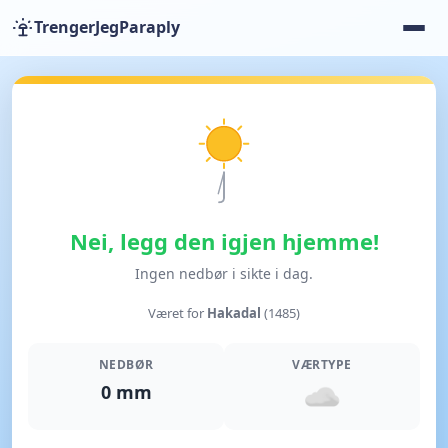
TrengerJegParaply
Nei, legg den igjen hjemme!
Ingen nedbør i sikte i dag.
Været for
Hakadal
(1485)
NEDBØR
VÆRTYPE
0 mm