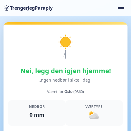
TrengerJegParaply
Nei, legg den igjen hjemme!
Ingen nedbør i sikte i dag.
Været for
Oslo
(0860)
NEDBØR
VÆRTYPE
0 mm