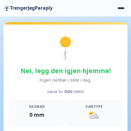
TrengerJegParaply
Nei, legg den igjen hjemme!
Ingen nedbør i sikte i dag.
Været for
Oslo
(0665)
NEDBØR
VÆRTYPE
0 mm