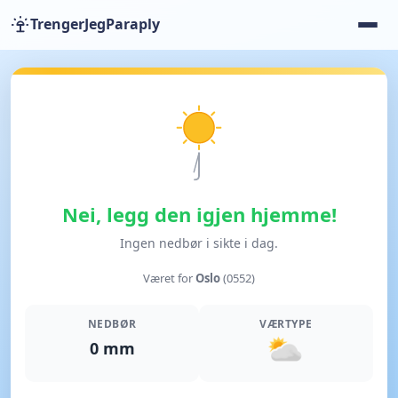
TrengerJegParaply
Nei, legg den igjen hjemme!
Ingen nedbør i sikte i dag.
Været for
Oslo
(0552)
NEDBØR
VÆRTYPE
0 mm